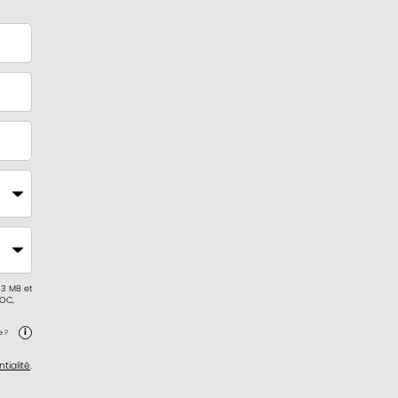
 3 MB et
DOC,
e ?
tialité
.