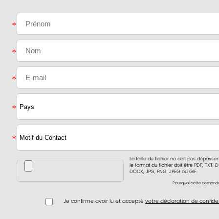
La taille du fichier ne doit pas dépasser
le format du fichier doit être PDF, TXT, 
DOCX, JPG, PNG, JPEG ou GIF.
Pourquoi cette demand
Je confirme avoir lu et accepté
votre déclaration de confiden