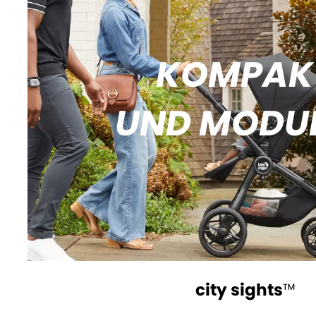
KOMPAK
UND MODU
city sights
™