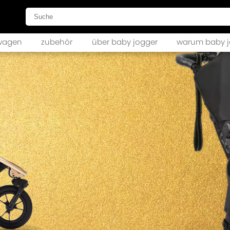
wagen
zubehör
über baby jogger
warum baby j
city mini GT2
city mini GT2 double
hts
city mini GT2 zubehör
city elite 2
city elite 2 zubehör
ur 2
ur 2 double
ur 2 zubehör
summit X3
summit X3 zubehör
ni 2
ni 2 zubehör
city select 2
city select 2 zubehör