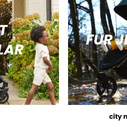
T
FÜR J
LAR
city 