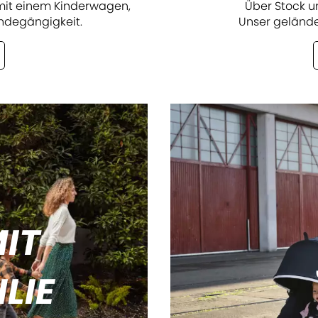
r mit einem Kinderwagen,
Über Stock u
ländegängigkeit.
Unser gelände
IT
LIE