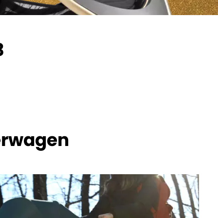
3
erwagen