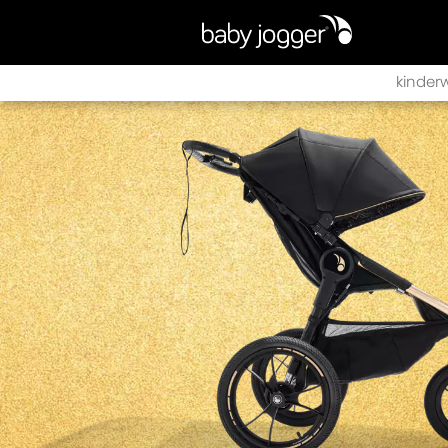
kinder
city sig
city to
city to
city to
city mi
city mi