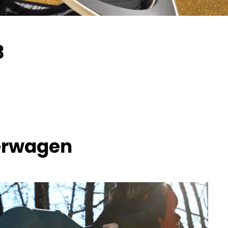
3
erwagen