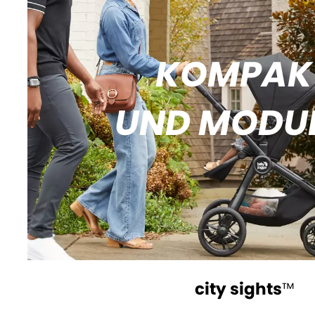
KOMPAK
UND MODU
city sights
™