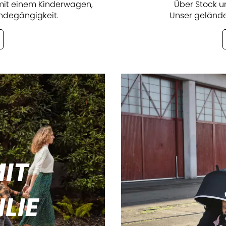
r mit einem Kinderwagen,
Über Stock u
ländegängigkeit.
Unser gelände
IT
LIE