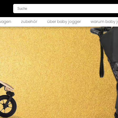
wagen
zubehör
über baby jogger
warum baby j
city mini GT2
city mini GT2 double
hts
city mini GT2 zubehör
city elite 2
city elite 2 zubehör
ur 2
ur 2 double
ur 2 zubehör
summit X3
summit X3 zubehör
ni 2
ni 2 zubehör
city select 2
city select 2 zubehör