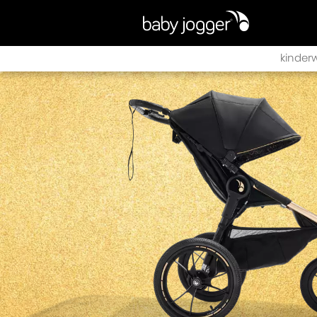
kinder
city sig
city to
city to
city to
city mi
city mi