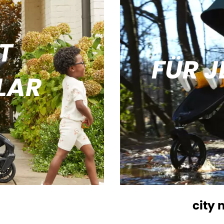
T
FÜR J
LAR
city 