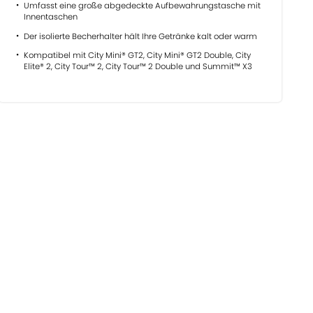
Umfasst eine große abgedeckte Aufbewahrungstasche mit
Innentaschen
Der isolierte Becherhalter hält Ihre Getränke kalt oder warm
Kompatibel mit City Mini® GT2, City Mini® GT2 Double, City
Elite® 2, City Tour™ 2, City Tour™ 2 Double und Summit™ X3