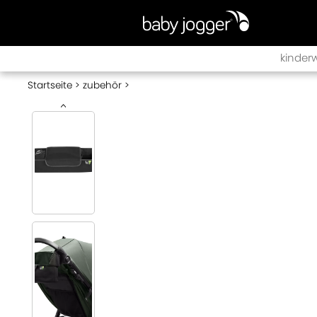
kinder
Startseite
zubehör
<
city sig
city to
city to
city to
city mi
city mi