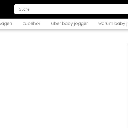
wagen
zubehör
über baby jogger
warum baby j
city mini GT2
city mini GT2 double
hts
city mini GT2 zubehör
city elite 2
city elite 2 zubehör
ur 2
ur 2 double
ur 2 zubehör
summit X3
summit X3 zubehör
ni 2
ni 2 zubehör
city select 2
city select 2 zubehör